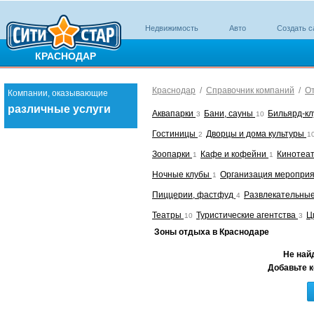
Недвижимость
Авто
Создать с
КРАСНОДАР
Краснодар
/
Справочник компаний
/
О
Компании, оказывающие
различные услуги
Аквапарки
Бани, сауны
Бильярд-к
3
10
Гостиницы
Дворцы и дома культуры
2
1
Зоопарки
Кафе и кофейни
Кинотеа
1
1
Ночные клубы
Организация меропри
1
Пиццерии, фастфуд
Развлекательны
4
Театры
Туристические агентства
Ц
10
3
Зоны отдыха в Краснодаре
Не най
Добавьте к